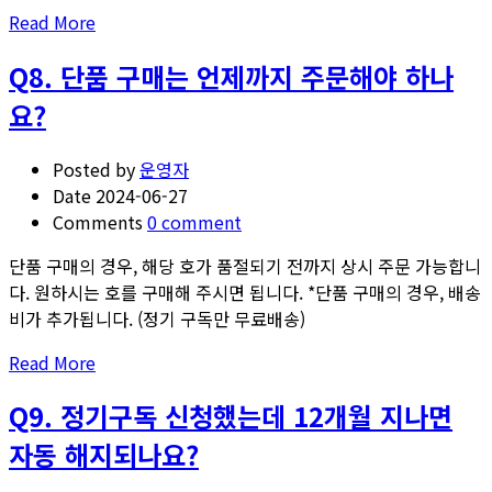
동
요.
Read
Read More
이
more
체
Q8. 단품 구매는 언제까지 주문해야 하나
about
계
Q7.
요?
좌
이
주
메
와
Posted by
운영자
일
주
Date
2024-06-27
주
문
Comments
0 comment
소
자
를
단품 구매의 경우, 해당 호가 품절되기 전까지 상시 주문 가능합니
가
기
다. 원하시는 호를 구매해 주시면 됩니다. *단품 구매의 경우, 배송
같
입
비가 추가됩니다. (정기 구독만 무료배송)
아
하
야
Read
Read More
지
하
more
못
나
Q9. 정기구독 신청했는데 12개월 지나면
about
했
요?
Q8.
습
자동 해지되나요?
단
니