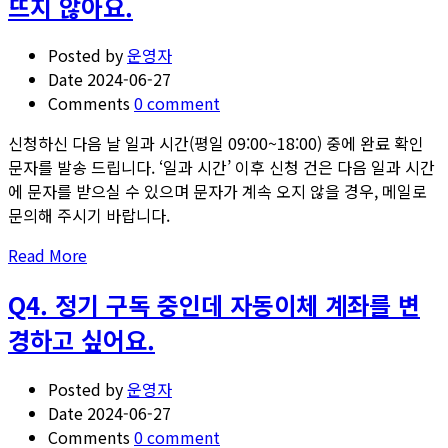
뜨지 않아요.
정
기
Posted by
운영자
구
Date
2024-06-27
독
Comments
0 comment
영
수
신청하신 다음 날 일과 시간(평일 09:00~18:00) 중에 완료 확인
증
문자를 발송 드립니다. ‘일과 시간’ 이후 신청 건은 다음 일과 시간
을
에 문자를 받으실 수 있으며 문자가 계속 오지 않을 경우, 메일로
신
문의해 주시기 바랍니다.
청
Read
Read More
하
more
고
Q4. 정기 구독 중인데 자동이체 계좌를 변
about
싶
Q3.
어
경하고 싶어요.
정
요.
기
Posted by
운영자
구
Date
2024-06-27
독
Comments
0 comment
을