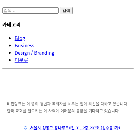
하
거
나
검
진
요?
색:
정
카테고리
기
구
Blog
독
Business
이
Design / Branding
매
미분류
달
24,900
원
일
까
요?
비전링크는 이 땅의 청년과 목회자를 세우는 일에 최선을 다하고 있습니다.
한국 교회를 일으키는 이 사역에 여러분의 동참을 기다리고 있습니다.
서울시 성동구 광나루로8길 31, 2층 207호 (성수동2가)