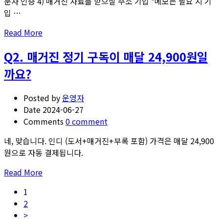
문자 인증 4) 매거진 자료를 받으실 주소 기입 *메모는 필요 시 기
는
입 …
데
12
Read
Read More
개
more
월
Q2. 매거진 정기 구독이 매달 24,900원일
about
지
Q1.
까요?
나
정
면
기
자
Posted by
운영자
구
동
Date
2024-06-27
독
해
Comments
0 comment
주
지
문
네, 맞습니다. 인디 (도서+매거진+부록 포함) 가격은 매달 24,900
되
신
원으로 자동 결제됩니다.
나
청
요?
Read
Read More
은
more
어
1
about
떻
2
Q2.
게
>
매