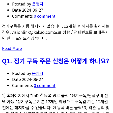
품
다.
Posted by
운영자
구
Date
2024-06-27
매
Comments
0 comment
는
언
정기구독은 자동 해지되지 않습니다. 12개월 후 해지를 원하시는
제
경우, visionlink@kakao.com으로 성함 / 전화번호를 보내주시
까
면 안내 도와드리겠습니다.
지
Read
Read More
주
more
문
Q1. 정기 구독 주문 신청은 어떻게 하나요?
about
해
Q9.
야
정
하
Posted by
운영자
기
나
Date
2024-06-27
구
요?
Comments
0 comment
독
1) 홈페이지에서 “InDe” 등록 링크 클릭 *정기구독/단품구매 선
신
택 가능 *정기구독은 기본 12개월 약정으로 구독일 기준 12개월
청
전에는 해지하실 수 없습니다. 2) 등록 버튼 클릭! 3) 약관 동의 및
했