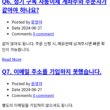
Q6. 정기 구독 자동이체 계좌주와 주문자가
about
계
Q5.
좌
같아야 하나요?
정
를
기
변
Posted by
운영자
구
경
Date
2024-06-27
독
하
Comments
0 comment
중
고
인
싶
같지 않아도 됩니다. 주문 신청 시, 메모란에 남겨주시면 빠른 확
데
어
인이 가능합니다.
배
요.
Read
Read More
송
more
지
Q7. 이메일 주소를 기입하지 못했습니다.
about
를
Q6.
변
정
경
Posted by
운영자
기
하
Date
2024-06-27
구
고
Comments
0 comment
독
싶
별도의 이메일을 기입하지 않으셔도 됩니다.
자
어