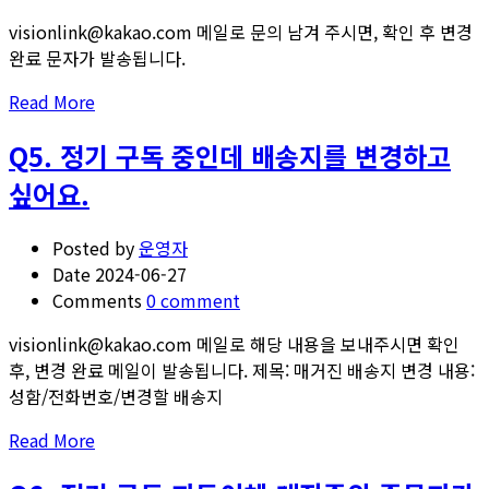
신
visionlink@kakao.com 메일로 문의 남겨 주시면, 확인 후 변경
청
완료 문자가 발송됩니다.
했
Read
Read More
는
more
데
Q5. 정기 구독 중인데 배송지를 변경하고
about
완
Q4.
료
싶어요.
정
메
기
시
Posted by
운영자
구
지
Date
2024-06-27
독
가
Comments
0 comment
중
뜨
인
지
visionlink@kakao.com 메일로 해당 내용을 보내주시면 확인
데
않
후, 변경 완료 메일이 발송됩니다. 제목: 매거진 배송지 변경 내용:
자
아
성함/전화번호/변경할 배송지
동
요.
Read
Read More
이
more
체